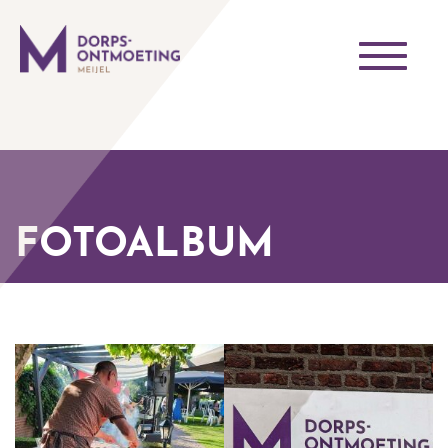
Toggle
navigati
FOTOALBUM